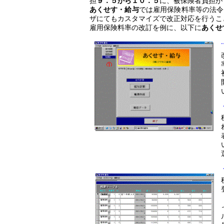
担
９．５から
１０．５
に、被保険者負担が
あくせす・給与
では雇用保険料率等の法令
ザにてもカスタマイズで改正対応を行うこ
雇用保険料率の改訂を例に、以下に
あくせ
¨