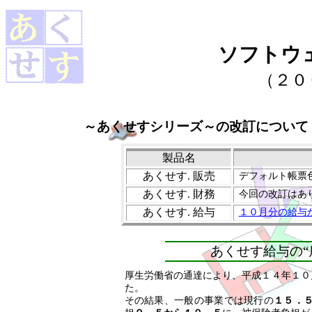
ソフトウ
（２０
～
あくせすシリーズ
～の改訂について
製品名
あくせす
. 販売
デフォルト帳票
あくせす
. 財務
今回の改訂はあ
あくせす
. 給与
１０月分の給与
あくせす給与
の
厚生労働省の通達により、平成１４年１０
た。
その結果、一般の事業では現行の
１５．