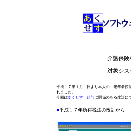
介護保険
対象シス
平成１７年１月１日より本人の「老年者控
れました。
今回は
あくせす・給与
に関係のある改訂に
■
平成１７年所得税法の改訂から