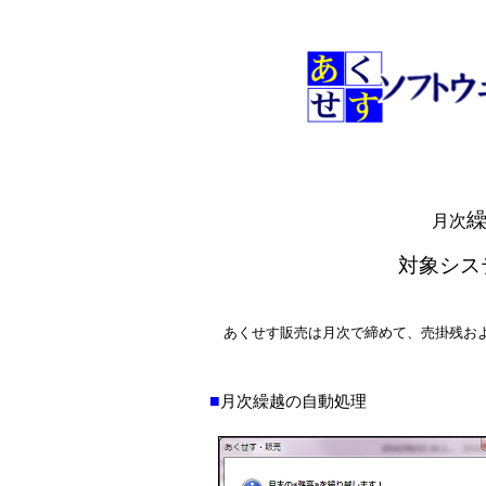
月次
対象シス
あくせす販売は月次で締めて、売掛残お
■
月次繰越の自動処理