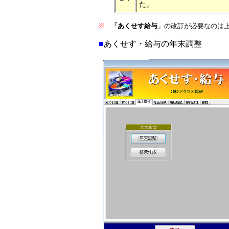
た。
※
「あくせす給与
」の改訂が必要なのは
■
あくせす・給与の年末調整