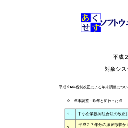
平成
対象シス
平成
２6
年税制改正による年末調整につい
☆ 年末調整－昨年と変わった点
１．
中小企業協同組合法の改正
平成２７年分の源泉徴収か
２．