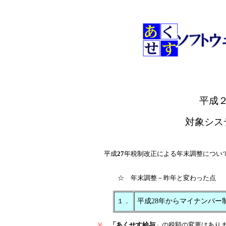
平成
対象シス
平成
27
年税制改正による年末調整につい
☆ 年末調整－昨年と変わった点
１．
平成28年からマイナンバー
※
「あくせす給与
」の税額の変更はあり