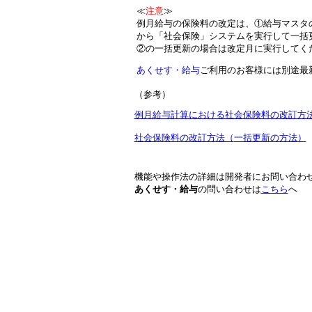
≪
注意
≫
例月給与の保険料の改定は、①給与マスタ
から「社会保険」システムを実行して一括
②の一括更新の場合は改定月に実行してく
あくせす・給与
ご利用のお客様には別途最
（参考）
例月給与計算における社会保険料の改訂方
社会保険料の改訂方法（
一括更新の方法
）
機能や操作法の詳細は開発者にお問い合わ
あくせす・給与
の問い合わせは
こちら
へ