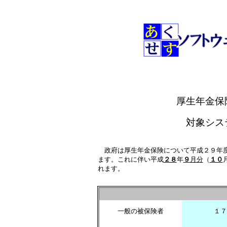
厚生年金保
対象シス
政府は厚生年金保険について平成２９年
ます。これに伴い平成
２８
年
９
月分
（
１０
れます。
一般の被保険者
１７