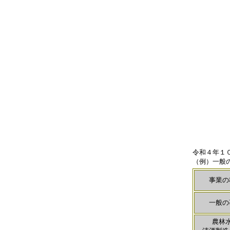
令和４年１
（例）一般の
事業の
一般の
農林