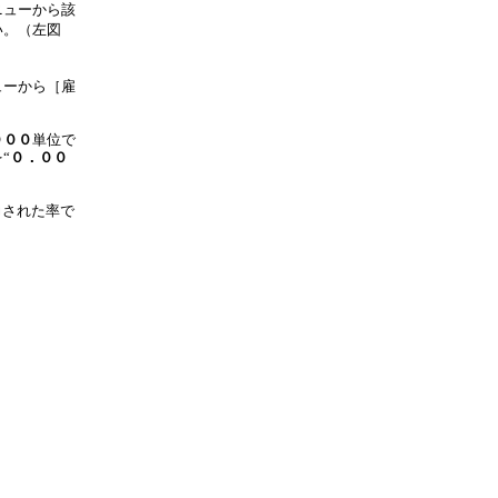
ニューから該
い。（左図
ューから［雇
。
０００
単位で
“
０．００
力された率で