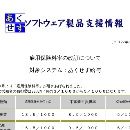
（２０22
雇用保険
料率の改訂について
対象システム：あくせす給与
０月より「雇用保険料率」が引きあげられました。
労働者の負担②は2202年4月の
３／１０００
から
５／１０００
になります。
種類
①事業主負担率
雇用保険料率①＋②
②被保険
事業
１３．５／１０００
８．５／１０００
５／１
水産
１５．５／１０００
９．５／１０００
６／１