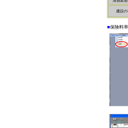
清酒製造
建設の
■
保険料