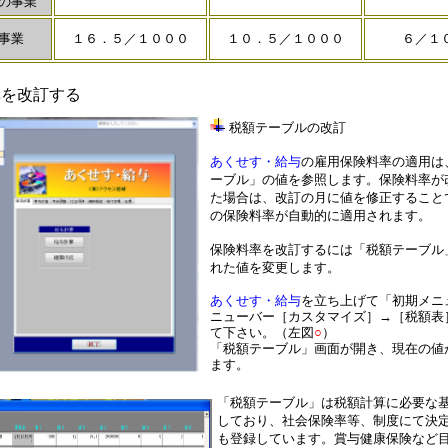
の事業
事業
１６．５／１０００
１０．５／１０００
６／１
率を改訂する
税額テーブルの改訂
あくせす・給与
の
雇用保険料率の適用は
ーブル」の値を参照します。保険料率が
た場合は、改訂の月に値を修正すること
の保険料率が自動的に適用されます。
保険料率を改訂するには「税額テーブル
れた値を変更します。
あくせす・給与
を立ち上げて「初期メニ
ニューバー［カスタマイズ］→［税額表
て下さい。（左図
○
）
「税額テーブル」画面が開き、現在の値
ます。
「税額テーブル」は税額計算に必要な
しており、社会保険率等、制度にて決
も登録しています。賞与健康保険など