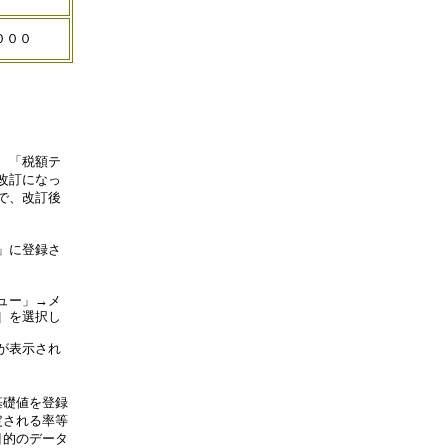
０００
、「税額テ
改訂になっ
で、改訂後
」に登録さ
ュー」→メ
］を選択し
が表示され
基礎値を登録
定される率等
目的のデータ