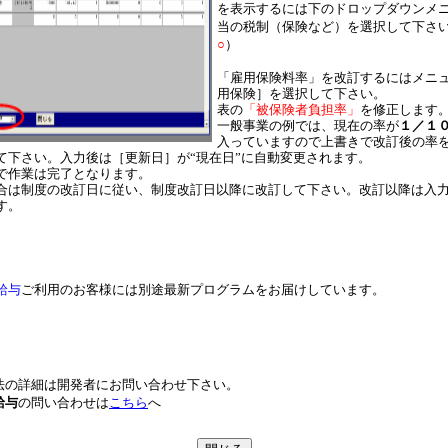
を表示するには下のドロップダウンメ
当の税制（保険など）を選択して下さ
○
）
「雇用保険料率」を改訂するにはメニ
用保険］を選択して下さい。
表の
「被保険者負担率」
を修正します
一般事業の例では、現在の率が
１／１
入っていますので上書きで改訂後の率を
て下さい。入力後は［更新日］が“現在日”に自動変更されます。
で作業は完了となります。
合は制度の改訂日に従い、制度改訂日以降に改訂して下さい。改訂以降は入
す。
給与
ご利用のお客様には別途最新プログラムをお届けしています。
法の詳細は開発者にお問い合わせ下さい。
給与
の問い合わせは
こちら
へ