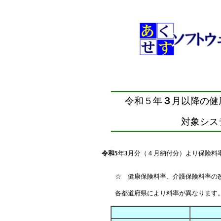
令和５
年
３
月以降の健
対象シス
令和5
年
3
月分（４月納付分）より保険料
☆ 健康保険料率、介護保険料率の
各都道府県により料率が異なります