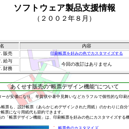
ソフトウェア製品支援情報
（２００２年８月）
名
内容
す
. 販売
印刷帳票を好みの色でカスタマイズする
す
. 給与
今回の改訂はありません
す
. 財務
あくせす販売
の“帳票デザイン機能”について
ターが安価になり、年賀状や暑中見舞いなどカラフルで個性的な印刷
る帳票も、設計帳票（あらかじめデザインされた用紙）のかわりに自分
な帳票になり用紙代も節約できます。
売
の「帳票デザイン機能」は、印刷帳票を好みの色にカスタマイズする
¨
帳票色のカスタマイズ