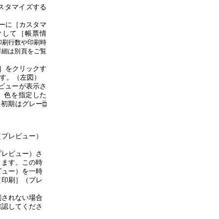
スタマイズする
ーに［カスタマ
クして［帳票情
印刷行数や印刷時
詳細は別頁をご覧
］をクリックす
す。（左図）
ビューが表示さ
。色を指定した
（初期はグレー
□
（プレビュー）
プレビュー）さ
きます。この時
ビュー）
を一時
［印刷］（プレ
刷されない場合
確認してくださ