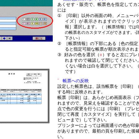
あくせす・販売
で、
帳票色を指定してカ
には
①
［印刷］以外の画面の時、メニューバ
イズ］が表示されますのでクリッ
報］選択します。
（［帳票情報］では
の帳票名のカスタマイズができます。
-
下さい-）
②
［帳票情報］の下部にある［色の指定
ると指定可能な帳票が順次表示されま
③
好みの色を選択（
○
）すると左にプレ
れますので確認して閉じてください
くない場合は白を選択して下さい。
です）
¨
帳票への反映
設定した帳票色は、該当帳票を
［印刷］
する時に反映されます。
帳票［印刷］は
、あらかじめ画面表示（
れますので、見栄えを確認することがで
点で色の変更を行うには［印刷］
（プレ
閉じて再度［カスタマイズ］を実行して
ビューまで）して下さい。
プリンターによっては画面通りの色が印
がありますので、最初の頁を印刷した後
い。