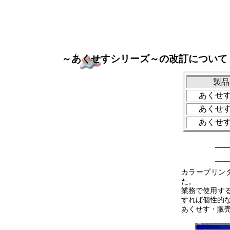
～
あくせすシリーズ
～の改訂について
製品
あくせ
あくせ
あくせ
カラープリン
た。
業務で使用す
すれば個性的
あくせす・販