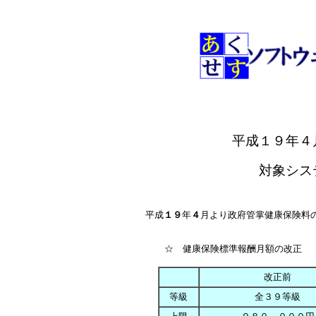
平成１９年４
対象シス
平成
１９
年
４
月より政府管掌健康保険料
☆ 健康保険標準報酬月額の改正
改正前
等級
全３９等級