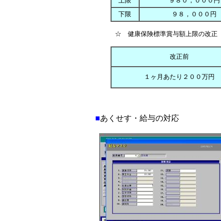
上限
９８０，０００円
下限
９８，０００円
☆ 健康保険標準賞与額上限の改正
改正前
１ヶ月あたり２００万円
■
あくせす・給与の対応