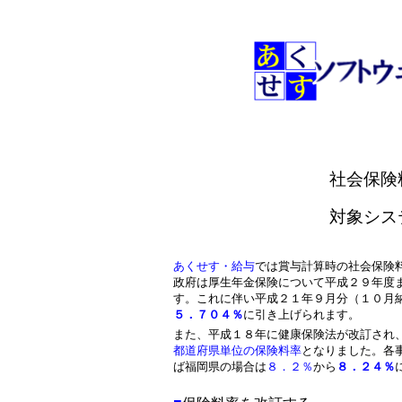
社会保険
対象シス
あくせす・給与
では賞与計算時の社会保険
政府は厚生年金保険について平成２９年度
す。これに伴い平成２１年９月分（１０月
５．７０４％
に引き上げられます。
また、平成１８年に健康保険法が改訂され
都道府県単位の保険料率
となりました。各
ば福岡県の場合は
８．２％
から
８．２４％