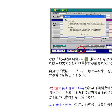
かは
「賞与明細画面」の
？
（図の
○
）をク
れば自動更新が行われ最新に改訂されてい
自分で「税額テーブル」（厚生年金率）を
の検算で確認して下さい。
≪
注意
≫
あくせす・給与
の社会保険料率適
与マスタ」を変更する必要が有りますので
は下記の（参考）をご覧下さい。
あくせす・給与
ご利用のお客様には別途最