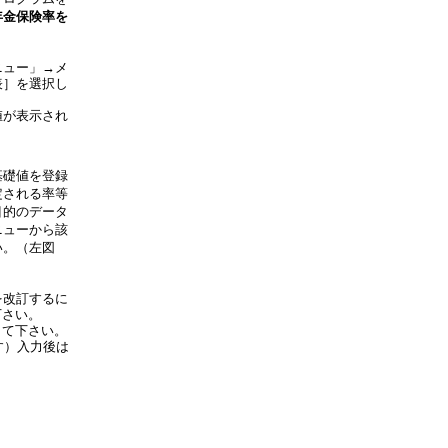
年金保険率を
ニュー」→メ
表］を選択し
値が表示され
基礎値を登録
定される率等
目的のデータ
ニューから該
い。（左図
を改訂するに
下さい。
して下さい。
す）入力後は