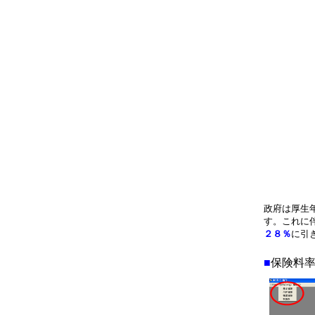
政府は厚生
す。これに
２８％
に引
■
保険料