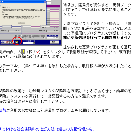
通常は、開発元が提供する「更新プロ
用することで計算時期を気に掛けるこ
きます。
更新プログラムで改訂した場合は、「
面」で改訂結果を確認することが出来
また率適用はプログラムで判断します
前に更新処理を行っても問題有りませ
提供された更新プログラムが正しく適
明細画面」の
？
（図の
○
）をクリックして改訂履歴を確認して下さい。該当改
新が行われ最新に改訂されています。
額テーブル」（厚生年金率）を改訂した場合は、改訂後の率が反映されたこ
認して下さい。
保険料の改定は、①給与マスタの保険料を直接訂正する②あくせす・給与の
保険」システムを実行して一括更新するの方法を選択できます。
新の場合は改定月に実行してください。
給与
ご利用のお客様には別途最新プログラムをお届けしています。
算における社会保険料の改訂方法（過去の支援情報から）