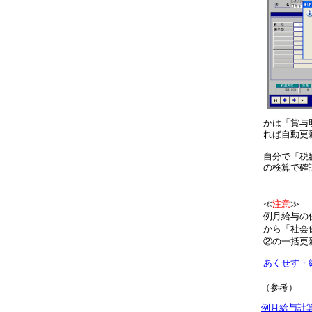
かは
「賞与
れば自動更
自分で「税
の検算で確
≪
注意
≫
例月給与の
から「社会
②の一括更
あくせす・
（参考）
例月給与計