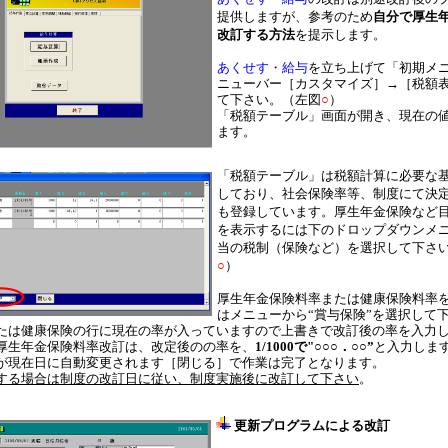
提供しますが、参考のため
自分で
厚生
改訂する方法
を提示します。
あくせす・給与
を立ち上げて「初期メ
ニューバー［カスタマイズ］→［税額
て下さい。（左図
○
）
「税額テーブル」画面が開き、現在の
ます。
「税額テーブル」は税額計算に必要な
しており、社会保険率等、制度にて決
も登録しています。厚生年金保険など
を表示するには下のドロップダウンメ
当の税制（保険など）を選択して下さ
○
）
厚生年金保険料率または健康保険料率
はメニューから“賞与保険”を選択して
たは健康保険の行に現在の率が入っていますので上書きで改訂後の率を入力
厚生年金保険料率改訂は、改定後のの率を、
1/1000で"○○○．○○”
と入力しま
が現在日に自動変更されます［閉じる］で作業は完了となります。
する場合は制度の改訂日に従い、制度実施後に改訂して下さい
。
更新プログラムによる改訂