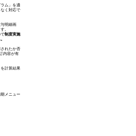
グラム」を適
となく対応で
賞与明細画
ます。
ので
制度実施
ん。
用されたか否
訂内容が有
とを計算結果
初期メニュー