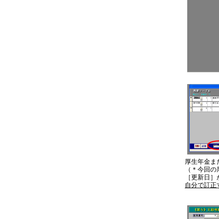
厚生年金ま
（＊今回の
［更新日］
自分で訂正