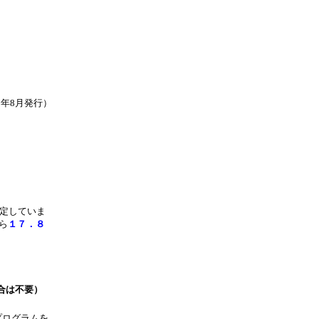
5年8月発行）
定していま
ら
１７．８
合は不要）
プログラムを