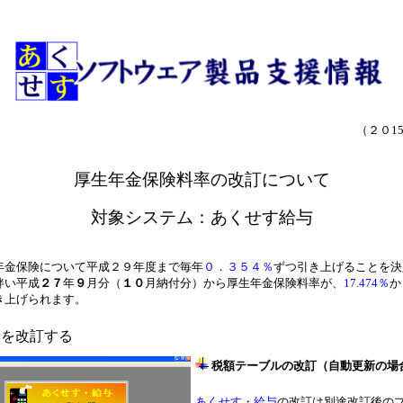
（２０1
厚生年金保険
料率の改訂について
対象システム：あくせす給与
年金保険について平成２９年度まで毎年
０．３５４％
ずつ引き上げることを決
伴い平成
２７
年
９
月分（
１０
月納付分）から厚生年金保険料率が、
17.474％
か
き上げられます。
率を改訂する
税額テーブルの改訂（自動更新の場
あくせす・給与
の改訂は別途改訂後の