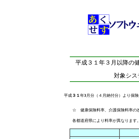
平成３１年３月以降の
対象シス
平成
３１
年
3
月分（４月納付分）より保険
☆ 健康保険料率、介護保険料率の
各都道府県により料率が異なります