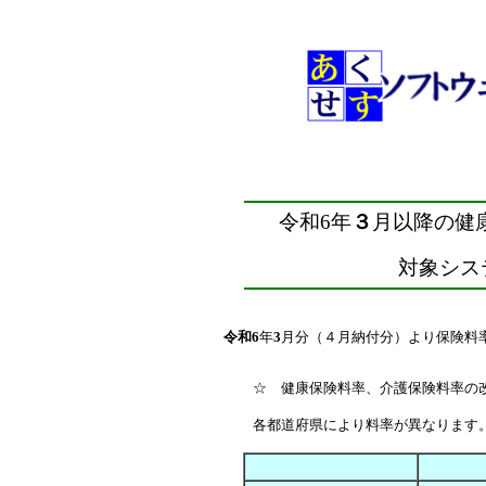
令和6
年
３
月以降の健
対象シス
令和6
年
3
月分（４月納付分）より保険料
☆ 健康保険料率、介護保険料率の
各都道府県により料率が異なります