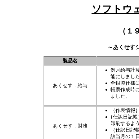
ソフトウ
（１
～あくせす
製品名
例月給与計
能にしまし
全銀協仕様
あくせす．給与
帳票作成時
ました。
｛作表情報
{仕訳日記
印刷するよ
あくせす．財務
｛仕訳日記
該当月の１